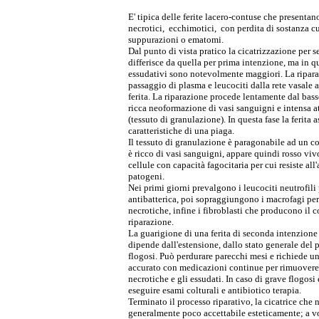
E' tipica delle ferite lacero-contuse che presentan
necrotici, ecchimotici, con perdita di sostanza c
suppurazioni o ematomi.
Dal punto di vista pratico la cicatrizzazione per
differisce da quella per prima intenzione, ma in qu
essudativi sono notevolmente maggiori. La ripar
passaggio di plasma e leucociti dalla rete vasale a
ferita. La riparazione procede lentamente dal bas
ricca neoformazione di vasi sanguigni e intensa at
(tessuto di granulazione). In questa fase la ferita 
caratteristiche di una piaga.
Il tessuto di granulazione è paragonabile ad un 
è ricco di vasi sanguigni, appare quindi rosso viv
cellule con capacità fagocitaria per cui resiste all
patogeni.
Nei primi giorni prevalgono i leucociti neutrofili 
antibatterica, poi sopraggiungono i macrofagi per 
necrotiche, infine i fibroblasti che producono il 
riparazione.
La guarigione di una ferita di seconda intenzione
dipende dall'estensione, dallo stato generale del 
flogosi. Può perdurare parecchi mesi e richiede u
accurato con medicazioni continue per rimuovere t
necrotiche e gli essudati. In caso di grave flogosi
eseguire esami colturali e antibiotico terapia.
Terminato il processo riparativo, la cicatrice che
generalmente poco accettabile esteticamente; a v