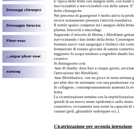
E' tipica delle ferite con margini netti, con bord
riavvicinabili o riavvicinabili con delle suture. E'
ferite chirurgiche.
Nel processo di guarigione è molto attiva la prod
invece scarsamente presente l'attività essudativa.
Il sottile spazio compreso tra i margini della feri
plasma, leucociti e macrofagi.
Seguendo il reticolo di fibrina, i fibroblasti getta
riavvicinando i due lembi della ferita. Contemp
formarsi nuovi vasi sanguigni e linfatici che cont
formazione di tessuto giovane di natura connettiva
raggiunto lo scopo tendono a regredire dando luog
cicatrice.
Si distinguono così:
-fase di ritardo: dura fino a cinque giorni, necess
l'attivazione dei fibroblasti;
-fase fibroblastica: con un picco in sesta settima 
per altre due tre settimane con una produzione c
di collagene; contemporaneamente aumenta la resi
ferita.
La cicatrizzazione termina con la riepitelizzazio
quindi di un nuovo strato epidermico sullo strato
connettivo, ovviamente non esiste la capacità di r
cutanei (peli, ghiandole sudoripare ecc.).
Cicatrizzazione per seconda intenzione