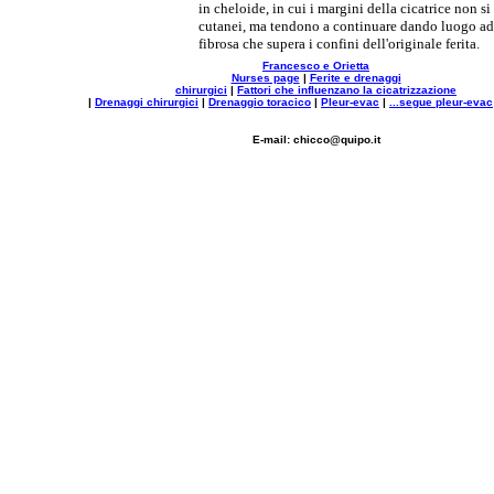
in cheloide, in cui i margini della cicatrice non si
cutanei, ma tendono a continuare dando luogo a
fibrosa che supera i confini dell'originale ferita.
Francesco e Orietta
Nurses page
|
Ferite e drenaggi
chirurgici
|
Fattori che influenzano la cicatrizzazione
|
Drenaggi chirurgici
|
Drenaggio toracico
|
Pleur-evac
|
...segue pleur-evac
E-mail: chicco@quipo.it